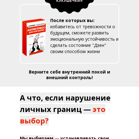
КУКУШЕЧКИ»
После которых вы:
избавитесь от тревожности о
будущем, сможете развить
эмоциональную устойчивость и
сделать состояние "Дзен"
своим способом жизни
Верните себе внутренний покой и
внешний контроль!
А что, если нарушение
Практические техники для защиты границ,
личных границ —
это
распознавания манипуляций и
восстановления самоуважения.
выбор?
Мы выбираем
—
устанавливать свои