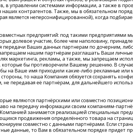
в, в управлении системами информации, а также в про
наших контрагентов. Также, мы в обязательном поряд
ая является неперсонифицированной), когда подбирае
совместных предприятий: под такими предприятиями м
торых долевое участие, более чем наполовину, принадл
я передачи Ваших данных партнерам по дочерним, либ
 запрещаем нашим партнёрам разглашать Ваши личные
лях маркетинга, рекламы, а также, мы запрещаем испо
 которые бы противоречили Вашему решению. В случае
тобы на Ваше имя приходили какие-либо рекламные или
 стороны, то наша Компания обязуется сохранять конф
 не передавая её партнёрам, для дальнейшего использ
торые являются партнёрскими или совместно позицион
аво на передачу информации своим компаниям-партнё
 Компанией занимается реализацией специальных пред
ющихся продвижения определённого товара на страница
онируем совместно с данными партнёрами. Если стран
ные данные, то Вам в обязательном порядке придет п