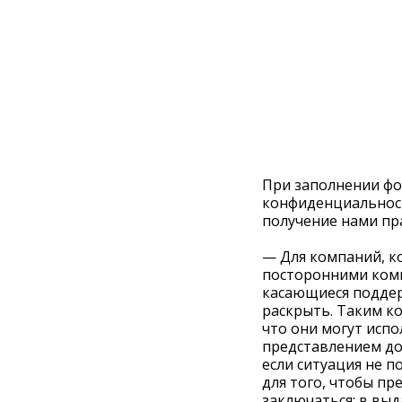
При заполнении фо
конфиденциальност
получение нами пр
— Для компаний, к
посторонними комп
касающиеся поддер
раскрыть. Таким к
что они могут исп
представлением до
если ситуация не п
для того, чтобы п
заключаться: в выд