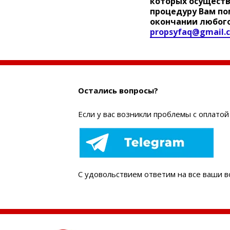
которых осуществ
процедуру Вам по
окончании любого
propsyfaq@gmail.
Остались вопросы?
Е
сли у вас возникли проблемы с оплато
С удовольствием ответим на все ваши 