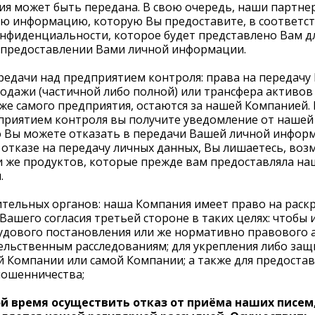
ия может быть передана. В свою очередь, наши партн
ю информацию, которую Вы предоставите, в соответст
нфиденциальности, которое будет представлено Вам д
 предоставлении Вами личной информации.
редачи над предприятием контроля: права на передачу
родажи (частичной либо полной) или трансфера активов
же самого предприятия, остаются за нашей Компанией.
приятием контроля вы получите уведомление от нашей
то Вы можете отказать в передачи Вашей личной инфор
 отказе на передачу личных данных, Вы лишаетесь, воз
ли же продуктов, которые прежде вам предоставляла на
.
тельных органов: наша Компания имеет право на раск
Вашего согласия третьей стороне в таких целях: чтобы
удового постановления или же нормативно правового а
ельственным расследованиям; для укрепления либо защ
 Компании или самой Компании; а также для предоста
ошенничества;
й время осуществить отказ от приёма наших писем