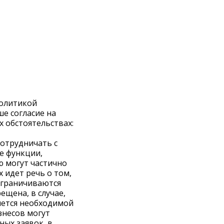
политикой
е согласие на
 обстоятельствах:
отрудничать с
е функции,
ю могут частично
 идет речь о том,
ограничиваются
щена, в случае,
ляется необходимой
знесов могут
ных заявок, в