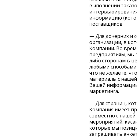
выполнении заказо
интервьюирования 
информацию (котор
поставщиков.
— Для дочерних и 
организации, в ко
Компании. Во врем
предприятиям, мы
либо сторонам в це
любыми способами,
что не желаете, ч
материалы с нашей
Вашей информации,
маркетинга.
— Для страниц, ко
Компания имеет пр
совместно с нашей
мероприятий, каса
которые мы позици
запрашивать анкет