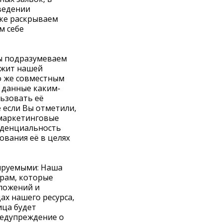
ведении
ке раскрываем
м себе
ы подразумеваем
ежит нашей
о же совместным
 данные каким-
льзовать её
 если Вы отметили,
 маркетинговые
иденциальность
ования её в целях
ируемыми: Наша
рам, которые
ложений и
х нашего ресурса,
ица будет
редупреждение о