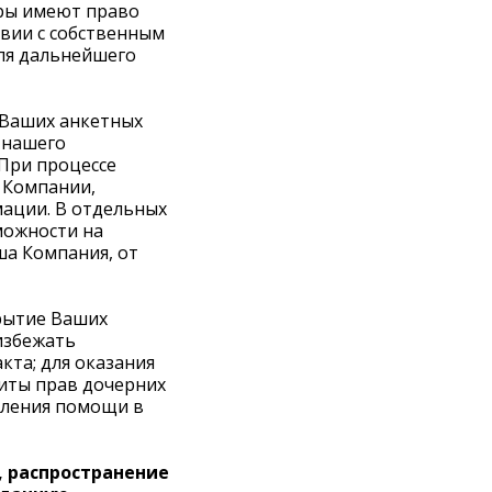
еры имеют право
вии с собственным
ля дальнейшего
 Ваших анкетных
 нашего
 При процессе
 Компании,
мации. В отдельных
можности на
ша Компания, от
рытие Ваших
 избежать
кта; для оказания
иты прав дочерних
вления помощи в
, распространение