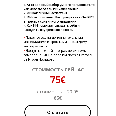
1. AI-стартовый набор умного пользователя:
как использовать ИИ качественно.
2. ИИ как личный ассистент.
3. ИИ как оппонент. Как превратить ChatGPT
в тренера критичного мышления
4. Как ИИ помогает слышать себя и
находить внутреннюю ясность
ССЫЛКА НА ЗУМ
•
Пакет со всеми дополнительными
материалами и промтами по каждому
мастер-классу
•
Доступ к полной программе системы
самопознания на базе ИИ Noesis Protocol
от Игоря Ивицкого
СТОИМОСТЬ СЕЙЧАС
75€
стоимость с 29.05
85€
Оплатить