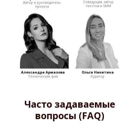
Соведущая, автор
Автор и руководитель
текстов и SMM
проекта
Александра Армазова
Ольга Никитина
Техническая фея
Куратор
Часто задаваемые
вопросы (FAQ)