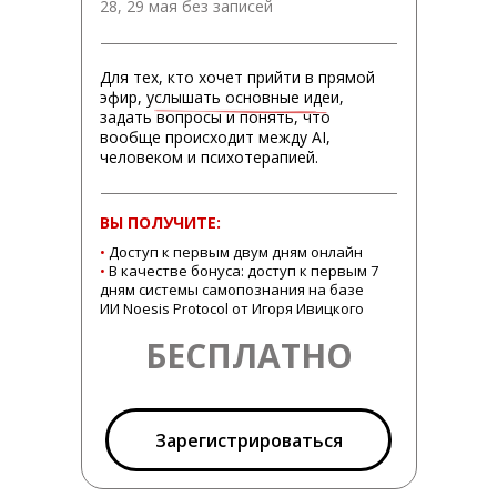
28, 29 мая без записей
Для тех, кто хочет прийти в прямой
эфир, услышать основные идеи,
задать вопросы и понять, что
вообще происходит между AI,
человеком и психотерапией.
ВАЖНО! ЧТОБЫ У ВАС БЫЛА
ВОЗМОЖНОСТЬ ПИСАТЬ В ЧАТЕ,
НАЖМИТЕ
ВЫ ПОЛУЧИТЕ:
•
Доступ к первым двум дням онлайн
•
В качестве бонуса: доступ к первым 7
дням системы самопознания на базе
ИИ Noesis Protocol от Игоря Ивицкого
БЕСПЛАТНО
Зарегистрироваться