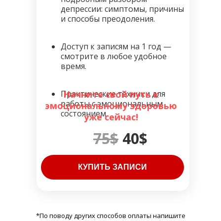
депрессии: симптомы, причины
и способы преодоления.
Доступ к записям на 1 год —
смотрите в любое удобное
время.
Практические техники для
Начните свой путь к
работы с эмоциональным
эмоциональному здоровью
состоянием.
уже сейчас!
75$
40$
КУПИТЬ ЗАПИСИ
*По поводу других способов оплаты напишите