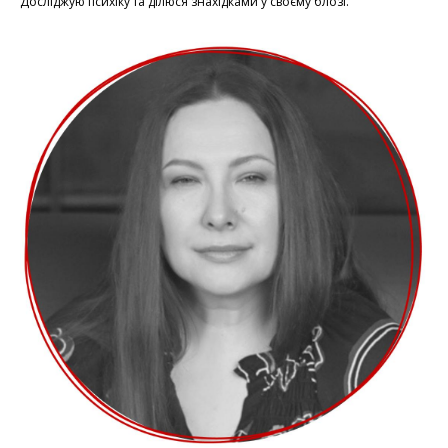
Досліджую психіку та ділюся знахідками у своєму блозі.