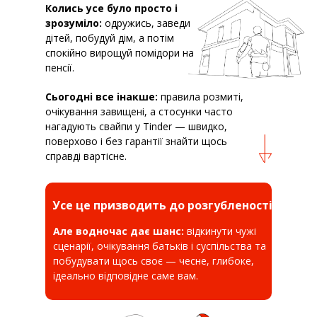
Колись усе було просто і
зрозуміло:
одружись, заведи
дітей, побудуй дім, а потім
спокійно вирощуй помідори на
пенсії.
Сьогодні все інакше:
правила розмиті,
очікування завищені, а стосунки часто
нагадують свайпи у Tinder — швидко,
поверхово і без гарантії знайти щось
справді вартісне.
Усе це призводить до розгубленості.
Але водночас дає шанс:
відкинути чужі
сценарії, очікування батьків і суспільства та
побудувати щось своє — чесне, глибоке,
ідеально відповідне саме вам.