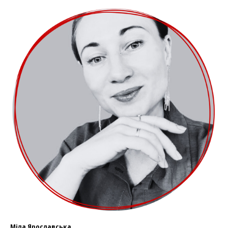
Міла Ярославська