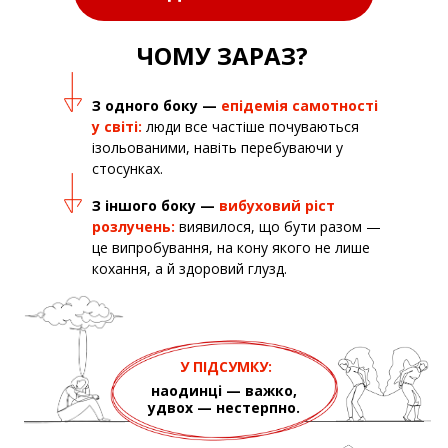
ЧОМУ ЗАРАЗ?
З одного боку —
епідемія самотності
у світі:
люди все частіше почуваються
ізольованими, навіть перебуваючи у
стосунках.
З іншого боку —
вибуховий ріст
розлучень:
виявилося, що бути разом —
це випробування, на кону якого не лише
кохання, а й здоровий глузд.
У ПІДСУМКУ:
наодинці — важко,
удвох — нестерпно.