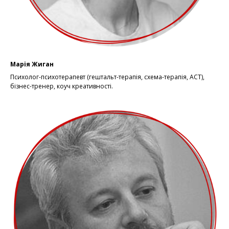
Марія Жиган
Психолог-психотерапевт (гештальт-терапія, схема-терапія, АСТ),
бізнес-тренер, коуч креативності.