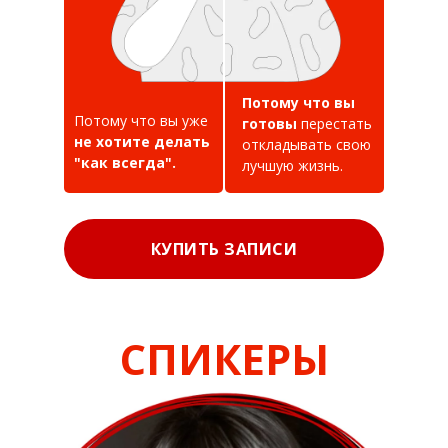
Потому что вы
Потому что вы уже
готовы
перестать
не хотите делать
откладывать свою
"как всегда".
лучшую жизнь.
КУПИТЬ ЗАПИСИ
СПИКЕРЫ