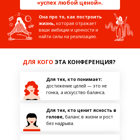
«успех любой ценой».
Она про то, как построить
жизнь,
которая отражает
ваши амбиции и ценности и
найти силы на реализацию.
ДЛЯ КОГО
ЭТА КОНФЕРЕНЦИЯ?
Для тех, кто понимает:
достижение целей — это не
гонка, а искусство баланса.
Для тех, кто ценит ясность в
голове,
баланс в жизни и рост
без надрыва.