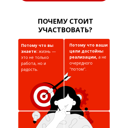
ПОЧЕМУ СТОИТ
УЧАСТВОВАТЬ?
Потому что ваши
Потому что вы
цели достойны
знаете:
жизнь —
реализации,
а не
это не только
очередного
работа, но и
"потом".
радость.