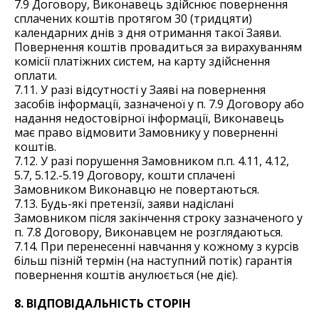
7.9 Договору, Виконавець здійснює повернення
сплачених коштів протягом 30 (тридцяти)
календарних днів з дня отримання такої Заяви.
Повернення коштів провадиться за вирахуванням
комісії платіжних систем, на карту здійснення
оплати.
7.11. У разі відсутності у Заяві на повернення
засобів інформації, зазначеної у п. 7.9 Договору або
надання недостовірної інформації, Виконавець
має право відмовити Замовнику у поверненні
коштів.
7.12. У разі порушення Замовником п.п. 4.11, 4.12,
5.7, 5.12.-5.19 Договору, кошти сплачені
Замовником Виконавцю не повертаються.
7.13. Будь-які претензії, заяви надіслані
Замовником після закінчення строку зазначеного у
п. 7.8 Договору, Виконавцем не розглядаються.
7.14. При перенесенні навчання у кожному з курсів
більш пізній термін (на наступний потік) гарантія
повернення коштів анулюється (не діє).
8. ВІДПОВІДАЛЬНІСТЬ СТОРІН