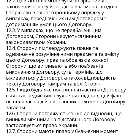
12.2. Цей Договір може бути розірваний до
закінчення строку його дії за взаємною згодою
Сторін або в односторонньому порядку у
випадках, передбачених цим Договором з
дотриманням умов цього Договору.
12.3. У випадках, що не передбачені цим
Договором, Сторони керуються чинним
законодавством України.
12.4. Сторони підтверджують повне та
однозначне розуміння ними предмета та змісту
цього Договору, прав та обов'язків кожної
Сторони, що випливають або пов'язані з
виконанням Договору, суть термінів, що
вживаються у Договорі, а також відповідність
тексту Договору намірам та волі Сторін.
12.5. Якщо будь-яке положення (частина) Договору
є чи стає недійсним з будь-яких підстав, цей факт
не впливає на дійсність інших положень Договору
загалом.
12.6. Сторони погоджуються, що до відносин, що
виникли між ними на підставі цього Договору,
застосовується право України.
12.7. Сторони мають право у будь-який момент