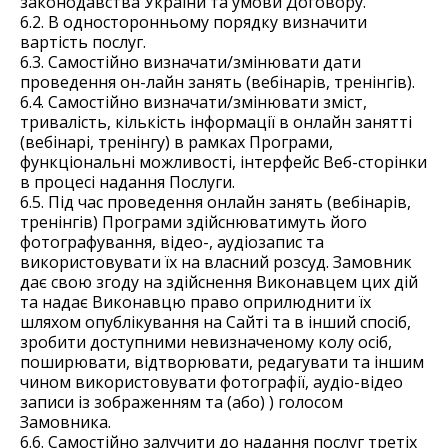
законодавства України та умови Договору.
6.2. В односторонньому порядку визначити
вартість послуг.
6.3. Самостійно визначати/змінювати дати
проведення он-лайн занять (вебінарів, тренінгів).
6.4. Самостійно визначати/змінювати зміст,
тривалість, кількість інформації в онлайн занятті
(вебінарі, тренінгу) в рамках Програми,
функціональні можливості, інтерфейс Веб-сторінки
в процесі надання Послуги.
6.5. Під час проведення онлайн занять (вебінарів,
тренінгів) Програми здійснюватимуть його
фотографування, відео-, аудіозапис та
використовувати їх на власний розсуд. Замовник
дає свою згоду на здійснення Виконавцем цих дій
та надає Виконавцю право оприлюднити їх
шляхом опублікування на Сайті та в інший спосіб,
зробити доступними невизначеному колу осіб,
поширювати, відтворювати, редагувати та іншим
чином використовувати фотографії, аудіо-відео
записи із зображенням та (або) ) голосом
Замовника.
6.6. Самостійно залучити до надання послуг третіх