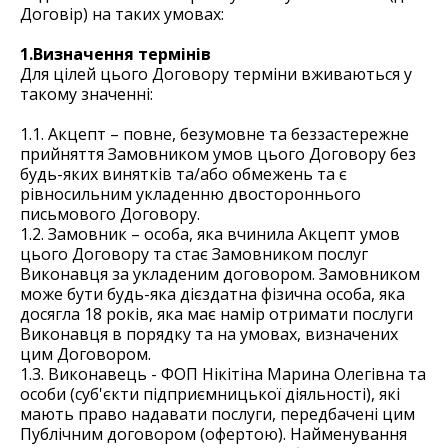
Договір) на таких умовах:
1.Визначення термінів
Для цілей цього Договору терміни вживаються у
такому значенні:
1.1. Акцепт – повне, безумовне та беззастережне
прийняття Замовником умов цього Договору без
будь-яких винятків та/або обмежень та є
рівносильним укладенню двостороннього
письмового Договору.
1.2. Замовник – особа, яка вчинила Акцепт умов
цього Договору та стає Замовником послуг
Виконавця за укладеним договором. Замовником
може бути будь-яка дієздатна фізична особа, яка
досягла 18 років, яка має намір отримати послуги
Виконавця в порядку та на умовах, визначених
цим Договором.
1.3. Виконавець - ФОП Нікітіна Марина Олегівна та
особи (суб'єкти підприємницької діяльності), які
мають право надавати послуги, передбачені цим
Публічним договором (офертою). Найменування