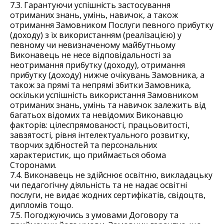
7.3. Гарантуючи успішність застосування
отриманих знань, умінь, навичок, а також
отримання Замовником Послуги певного прибутку
(доходу) з їх використанням (реалізацією) у
певному чи невизначеному майбутньому
Виконавець не несе відповідальності за
неотримання прибутку (доходу), отримання
прибутку (доходу) нижче очікувань Замовника, а
також за прямі та непрямі збитки Замовника,
оскільки успішність використання Замовником
отриманих знань, умінь та навичок залежить від
багатьох відомих та невідомих Виконавцю
факторів: цілеспрямованості, працьовитості,
завзятості, рівня інтелектуального розвитку,
творчих здібностей та персональних
характеристик, що приймається обома
Сторонами.
7.4. Виконавець не здійснює освітню, викладацьку
чи педагогічну діяльність та не надає освітні
послуги, не видає жодних сертифікатів, свідоцтв,
дипломів тощо.
7.5. Погоджуючись з умовами Договору та