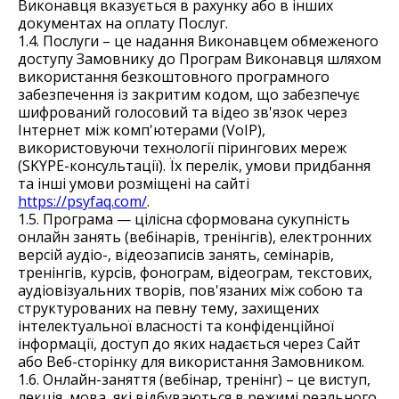
Виконавця вказується в рахунку або в інших
документах на оплату Послуг.
1.4. Послуги – це надання Виконавцем обмеженого
доступу Замовнику до Програм Виконавця шляхом
використання безкоштовного програмного
забезпечення із закритим кодом, що забезпечує
шифрований голосовий та відео зв'язок через
Інтернет між комп'ютерами (VoIP),
використовуючи технології пірингових мереж
(SKYPE-консультації). Їх перелік, умови придбання
та інші умови розміщені на сайті
https://psyfaq.com/
.
1.5. Програма — цілісна сформована сукупність
онлайн занять (вебінарів, тренінгів), електронних
версій аудіо-, відеозаписів занять, семінарів,
тренінгів, курсів, фонограм, відеограм, текстових,
аудіовізуальних творів, пов'язаних між собою та
структурованих на певну тему, захищених
інтелектуальної власності та конфіденційної
інформації, доступ до яких надається через Сайт
або Веб-сторінку для використання Замовником.
1.6. Онлайн-заняття (вебінар, тренінг) – це виступ,
лекція, мова, які відбуваються в режимі реального