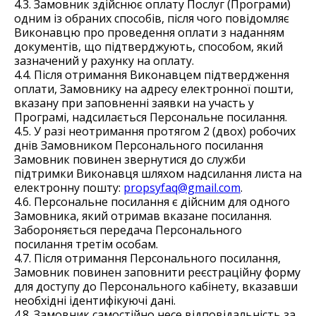
4.3. Замовник здійснює оплату Послуг (Програми)
одним із обраних способів, після чого повідомляє
Виконавцю про проведення оплати з наданням
документів, що підтверджують, способом, який
зазначений у рахунку на оплату.
4.4. Після отримання Виконавцем підтвердження
оплати, Замовнику на адресу електронної пошти,
вказану при заповненні заявки на участь у
Програмі, надсилається Персональне посилання.
4.5. У разі неотримання протягом 2 (двох) робочих
днів Замовником Персонального посилання
Замовник повинен звернутися до служби
підтримки Виконавця шляхом надсилання листа на
електронну пошту:
propsyfaq@gmail.com
.
4.6. Персональне посилання є дійсним для одного
Замовника, який отримав вказане посилання.
Забороняється передача Персонального
посилання третім особам.
4.7. Після отримання Персонального посилання,
Замовник повинен заповнити реєстраційну форму
для доступу до Персонального кабінету, вказавши
необхідні ідентифікуючі дані.
4.8. Замовник самостійно несе відповідальність за