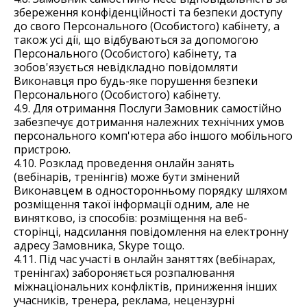
збереження конфіденційності та безпеки доступу
до свого Персонального (Особистого) кабінету, а
також усі дії, що відбуваються за допомогою
Персонального (Особистого) кабінету, та
зобов'язується невідкладно повідомляти
Виконавця про будь-яке порушення безпеки
Персонального (Особистого) кабінету.
4.9. Для отримання Послуги Замовник самостійно
забезпечує дотримання належних технічних умов
персонального комп'ютера або іншого мобільного
пристрою.
4.10. Розклад проведення онлайн занять
(вебінарів, тренінгів) може бути змінений
Виконавцем в односторонньому порядку шляхом
розміщення такої інформації одним, але не
винятково, із способів: розміщення на веб-
сторінці, надсилання повідомлення на електронну
адресу Замовника, Skype тощо.
4.11. Під час участі в онлайн заняттях (вебінарах,
тренінгах) забороняється розпалювання
міжнаціональних конфліктів, приниження інших
учасників, тренера, реклама, нецензурні