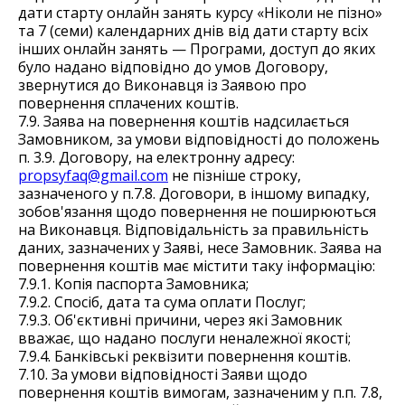
дати старту онлайн занять курсу «Ніколи не пізно»
та 7 (семи) календарних днів від дати старту всіх
інших онлайн занять — Програми, доступ до яких
було надано відповідно до умов Договору,
звернутися до Виконавця із Заявою про
повернення сплачених коштів.
7.9. Заява на повернення коштів надсилається
Замовником, за умови відповідності до положень
п. 3.9. Договору, на електронну адресу:
propsyfaq@gmail.com
не пізніше строку,
зазначеного у п.7.8. Договори, в іншому випадку,
зобов'язання щодо повернення не поширюються
на Виконавця. Відповідальність за правильність
даних, зазначених у Заяві, несе Замовник. Заява на
повернення коштів має містити таку інформацію:
7.9.1. Копія паспорта Замовника;
7.9.2. Спосіб, дата та сума оплати Послуг;
7.9.3. Об'єктивні причини, через які Замовник
вважає, що надано послуги неналежної якості;
7.9.4. Банківські реквізити повернення коштів.
7.10. За умови відповідності Заяви щодо
повернення коштів вимогам, зазначеним у п.п. 7.8,