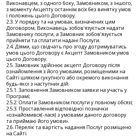
Виконавцем, з одного боку, Замовником, з іншого,
з моменту Акцепту останнім всіх без винятку умов
і положень цього Договору.
2.3. У порядку та на умовах, визначених цим
Договором, Виконавець зобов'язується надати
Замовнику послуги, а Замовник зобов'язується
прийняти та сплатити надані Послуги.
2.4. Діями, що свідчать про згоду дотримуватись
умов цього Договору є Акцепт Замовником умов
цього Договору.
2.5. Замовник здійснює акцепт Договору після
ознайомлення з його умовами, розміщеними на
Сайті шляхом сукупного або окремого виконання
будь-якої з наступних дій:
2.5.1. Заповнення Замовником заявки на участь у
Програмі;
2.5.2. Оплати Замовником послуги у повному обсязі;
2.5.3. Проставлення відповідної позначки
«ознайомився(-лася) з умовами даного договору
та приймаю його умови».
2.6. Перелік та вартість надання Послуг розміщено
на Сайті.