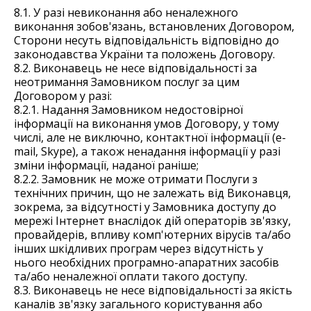
8.1. У разі невиконання або неналежного
виконання зобов'язань, встановлених Договором,
Сторони несуть відповідальність відповідно до
законодавства України та положень Договору.
8.2. Виконавець не несе відповідальності за
неотримання Замовником послуг за цим
Договором у разі:
8.2.1. Надання Замовником недостовірної
інформації на виконання умов Договору, у тому
числі, але не виключно, контактної інформації (e-
mail, Skype), а також ненадання інформації у разі
зміни інформації, наданої раніше;
8.2.2. Замовник не може отримати Послуги з
технічних причин, що не залежать від Виконавця,
зокрема, за відсутності у Замовника доступу до
мережі Інтернет внаслідок дій операторів зв'язку,
провайдерів, впливу комп'ютерних вірусів та/або
інших шкідливих програм через відсутність у
нього необхідних програмно-апаратних засобів
та/або неналежної оплати такого доступу.
8.3. Виконавець не несе відповідальності за якість
каналів зв'язку загального користування або