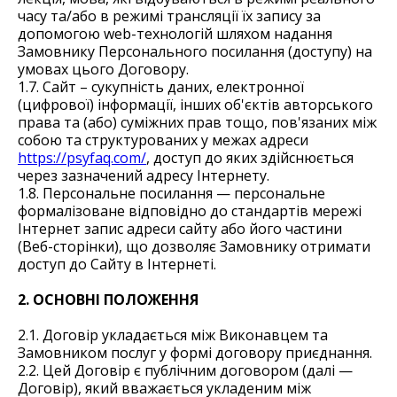
часу та/або в режимі трансляції їх запису за
допомогою web-технологій шляхом надання
Замовнику Персонального посилання (доступу) на
умовах цього Договору.
1.7. Сайт – сукупність даних, електронної
(цифрової) інформації, інших об'єктів авторського
права та (або) суміжних прав тощо, пов'язаних між
собою та структурованих у межах адреси
https://psyfaq.com/
, доступ до яких здійснюється
через зазначений адресу Інтернету.
1.8. Персональне посилання — персональне
формалізоване відповідно до стандартів мережі
Інтернет запис адреси сайту або його частини
(Веб-сторінки), що дозволяє Замовнику отримати
доступ до Сайту в Інтернеті.
2. ОСНОВНІ ПОЛОЖЕННЯ
2.1. Договір укладається між Виконавцем та
Замовником послуг у формі договору приєднання.
2.2. Цей Договір є публічним договором (далі —
Договір), який вважається укладеним між