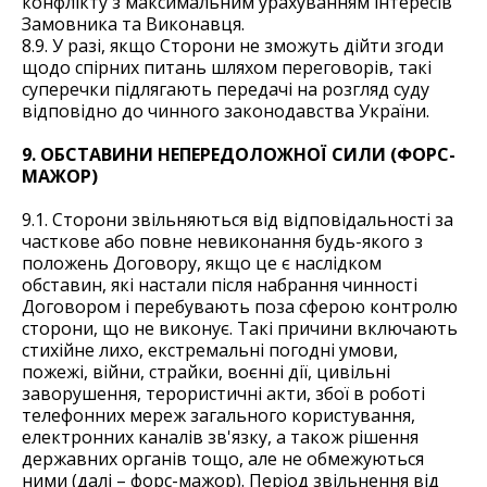
конфлікту з максимальним урахуванням інтересів
Замовника та Виконавця.
8.9. У разі, якщо Сторони не зможуть дійти згоди
щодо спірних питань шляхом переговорів, такі
суперечки підлягають передачі на розгляд суду
відповідно до чинного законодавства України.
9. ОБСТАВИНИ НЕПЕРЕДОЛОЖНОЇ СИЛИ (ФОРС-
МАЖОР)
9.1. Сторони звільняються від відповідальності за
часткове або повне невиконання будь-якого з
положень Договору, якщо це є наслідком
обставин, які настали після набрання чинності
Договором і перебувають поза сферою контролю
сторони, що не виконує. Такі причини включають
стихійне лихо, екстремальні погодні умови,
пожежі, війни, страйки, воєнні дії, цивільні
заворушення, терористичні акти, збої в роботі
телефонних мереж загального користування,
електронних каналів зв'язку, а також рішення
державних органів тощо, але не обмежуються
ними (далі – форс-мажор). Період звільнення від