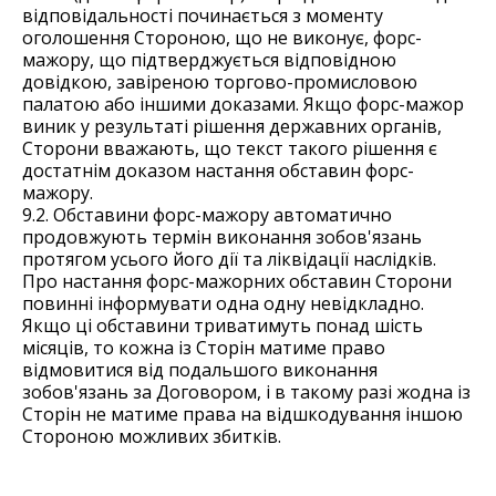
відповідальності починається з моменту
оголошення Стороною, що не виконує, форс-
мажору, що підтверджується відповідною
довідкою, завіреною торгово-промисловою
палатою або іншими доказами. Якщо форс-мажор
виник у результаті рішення державних органів,
Сторони вважають, що текст такого рішення є
достатнім доказом настання обставин форс-
мажору.
9.2. Обставини форс-мажору автоматично
продовжують термін виконання зобов'язань
протягом усього його дії та ліквідації наслідків.
Про настання форс-мажорних обставин Сторони
повинні інформувати одна одну невідкладно.
Якщо ці обставини триватимуть понад шість
місяців, то кожна із Сторін матиме право
відмовитися від подальшого виконання
зобов'язань за Договором, і в такому разі жодна із
Сторін не матиме права на відшкодування іншою
Стороною можливих збитків.