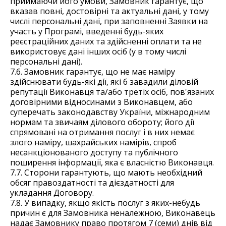
приймаючи його умови, Замовник гарантує, що
вказав повні, достовірні та актуальні дані, у тому
числі персональні дані, при заповненні Заявки на
участь у Програмі, введенні будь-яких
реєстраційних даних та здійсненні оплати та не
використовує дані інших осіб (у в тому числі
персональні дані).
7.6. Замовник гарантує, що не має наміру
здійснювати будь-які дії, які б завадили діловій
репутації Виконавця та/або третіх осіб, пов'язаних
договірними відносинами з Виконавцем, або
суперечать законодавству України, міжнародним
нормам та звичаям ділового обороту; його дії
спрямовані на отримання послуг і в них немає
злого наміру, шахрайських намірів, спроб
несанкціонованого доступу та публічного
поширення інформації, яка є власністю Виконавця.
7.7. Сторони гарантують, що мають необхідний
обсяг правоздатності та дієздатності для
укладання Договору.
7.8. У випадку, якщо якість послуг з яких-небудь
причин є для Замовника неналежною, Виконавець
надає Замовнику право протягом 7 (семи) днів від