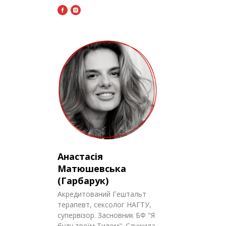
Анастасія
Матюшевська
(Гарбарук)
Акредитований Гештальт
терапевт, сексолог НАГТУ,
супервізор. Засновник БФ "Я
буду твоїм Тилом". Служила