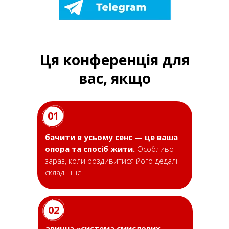
Ця конференція для
вас, якщо
01
бачити в усьому сенс — це ваша
опора та спосіб жити.
Особливо
зараз, коли роздивитися його дедалі
складніше
02
звична «система смислових