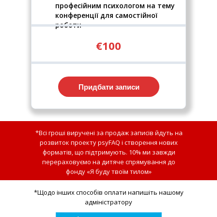
професійним психологом на тему
конференції для самостійної
роботи
€100
Придбати записи
*Всі гроші виручені за продаж записів йдуть на
розвиток проекту psyFAQ і створення нових
форматів, що підтримують. 10% ми завжди
перераховуємо на дитяче спрямування до
фонду «Я буду твоїм тилом»
*Щодо інших способів оплати напишіть нашому
адміністратору