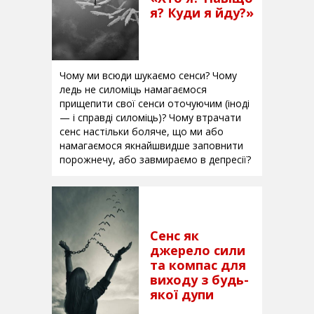
я? Куди я йду?»
Чому ми всюди шукаємо сенси? Чому
ледь не силоміць намагаємося
прищепити свої сенси оточуючим (іноді
— і справді силоміць)? Чому втрачати
сенс настільки боляче, що ми або
намагаємося якнайшвидше заповнити
порожнечу, або завмираємо в депресії?
Сенс як
джерело сили
та компас для
виходу з будь-
якої дупи