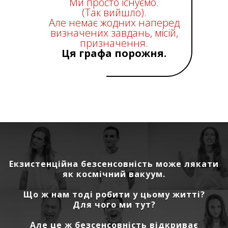
Ми просто існуємо.
(Так вийшло).
Але немає жодних наперед
визначених завдань, місій,
призначення.
Ця графа порожня.
Екзистенційна безсенсовність може лякати
як космічний вакуум.
Що ж нам тоді робити у цьому житті?
Для чого ми тут?
Але це ж безсенсовність відкриває